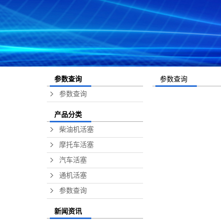
参数查询
参数查询
参数查询
产品分类
柴油机活塞
摩托车活塞
汽车活塞
通机活塞
参数查询
新闻资讯