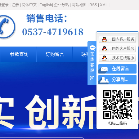
员登录
|
注册
|
简体中文
|
English
|
企业分站
|
网站地图
|
RSS
|
XML
|
国内客户服务
国外客户服务
参数查询
订购留言
联系我们
在
技术在线客服
线
客
在线留言
服
分享到...
扫描二维码