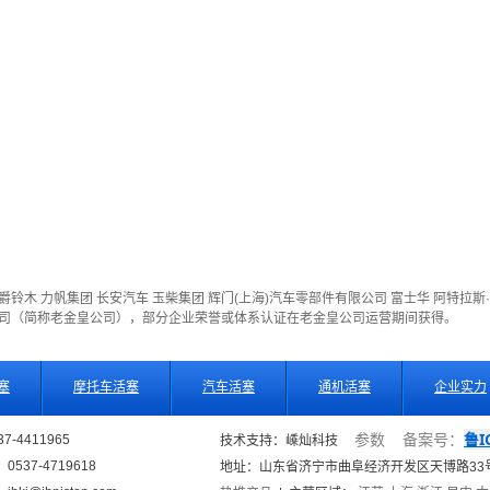
爵铃木
力帆集团
长安汽车
玉柴集团
辉门(上海)汽车零部件有限公司
富士华
阿特拉斯
公司（简称老金皇公司），部分企业荣誉或体系认证在老金皇公司运营期间获得。
塞
摩托车活塞
汽车活塞
通机活塞
企业实力
鲁I
7-4411965
参数
备案号：
技术支持：嵊灿科技
537-4719618
地址：山东省济宁市曲阜经济开发区天博路33