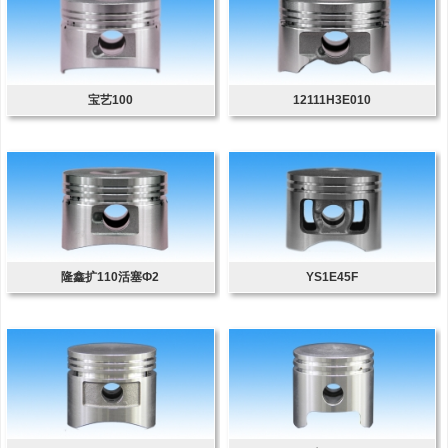
宝艺100
12111H3E010
隆鑫扩110活塞Ф2
YS1E45F