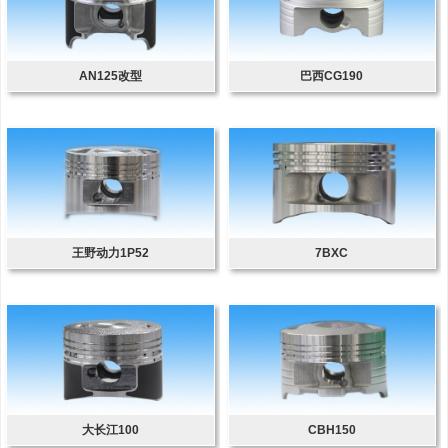
AN125改型
巴西CG190
王野动力1P52
7BXC
大长江100
CBH150