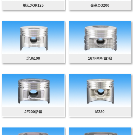
钱江水冷125
金皇CG200
北易100
167FMM(白活)
JF200活塞
MZ80