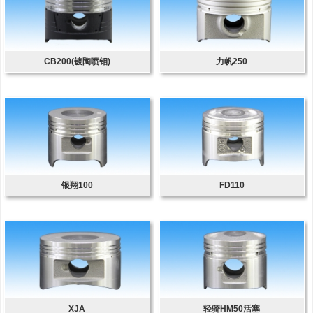
CB200(镀陶喷钼)
力帆250
银翔100
FD110
XJA
轻骑HM50活塞