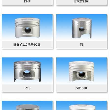
134F
日本272204
隆鑫扩110活塞Ф2回
T6
L210
SC1500